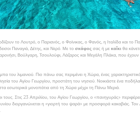
δίζουν το Λουτρό, ο Παριανός, ο Φοίνικας, ο Φανός, η Ιταλίδα και το 
εισοι Παναγιά, Δέτης, και Νερό. Με το
σκάφος
σας ή με
καΐκι
θα κάνετε
αρονήσι, Βούλγαρη, Τσουλούφι, Λάζαρος και Μεγάλη Πλάκα, που έχουν 
μπα του λιμανιού. Πιο πάνω σας περιμένει η Χώρα, ένας χαρακτηριστι
κκλησία του Αγίου Γεωργίου, προστάτη του νησιού. Νοικιάστε ένα ποδήλα
τα εσωτερικά μονοπάτια από τη Χώρα μέχρι τη Πάνω Μεριά.
ι τους. Στις 23 Απριλίου, του Αγίου Γεωργίου, ο «πανηγυράς» περιφέρει 
νίου διοργανώνεται η «γιορτή του ψαρά» με προσφορά κακαβιάς. Τον Δε
.