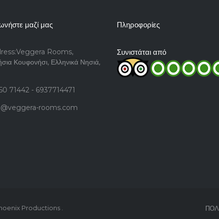
ωνήστε μαζί μας
Πληροφορίες
ress:Veggera Rooms,
Συνιστάται από
σια Κουφονήσι, Ελληνικά Νησιά,
50 71442 - 6937714471
o@veggera-rooms.com
oenix Productions
.
ΠΟΛ