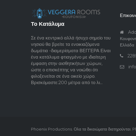
Επικοιν
Το Κατάλυμα
Add
Σε ένα κεντρικό αλλά ήσυχο σημείο του
Κουφονή
νησιού θα βρείτε τα ενοικιαζόμενα
Ελλάδα
δωμάτια -διαμερίσματα ΒΕΓΓΕΡΑ Είναι
228
ένα κατάλυμα φτιαγμένο με ιδιαίτερη
έμφαση στην αισθητικήτων χώρων,
inf
ώστε ο επισκέπτης να νοιώθει ότι
φιλοξενείται σε ένα οικείο χώρο.
Βρισκόμαστε:200 μέτρα από το λι...
Phoenix Productions. Ολα τα δικαιώματα διατηρούνται.
Ph